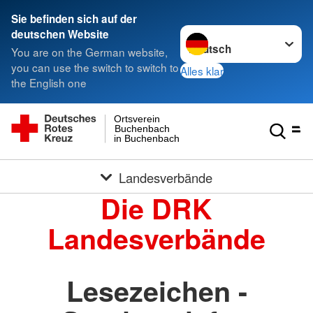
Sie befinden sich auf der
Sprache wechseln zu
deutschen Website
You are on the German website,
you can use the switch to switch to
Alles klar
the English one
Ortsverein
Buchenbach
in Buchenbach
Landesverbände
Die DRK
Landesverbände
Lesezeichen -