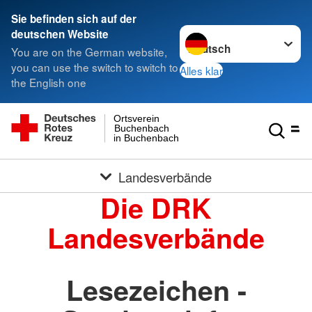
Sie befinden sich auf der
Sprache wechseln zu
deutschen Website
You are on the German website,
you can use the switch to switch to
Alles klar
the English one
Ortsverein
Buchenbach
in Buchenbach
Landesverbände
Die DRK
Landesverbände
Lesezeichen -