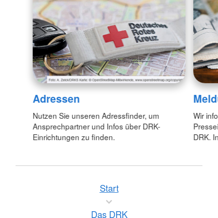
Adressen
Meld
Nutzen Sie unseren Adressfinder, um
Wir inf
Ansprechpartner und Infos über DRK-
Pressei
Einrichtungen zu finden.
DRK. In
Start
Das DRK