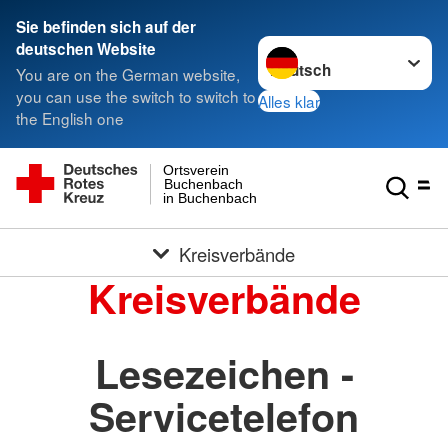
Sie befinden sich auf der
Sprache wechseln zu
deutschen Website
You are on the German website,
you can use the switch to switch to
Alles klar
the English one
Ortsverein
Buchenbach
in Buchenbach
Kreisverbände
Kreisverbände
Lesezeichen -
Servicetelefon