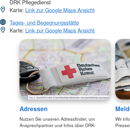
DRK Pflegedienst
Karte:
Link zur Google Maps Ansicht
Tages- und Begegnungsstätte
Karte:
Link zur Google Maps Ansicht
Adressen
Meld
Nutzen Sie unseren Adressfinder, um
Wir inf
Ansprechpartner und Infos über DRK-
Pressei