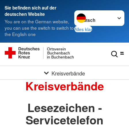
Sie befinden sich auf der
Sprache wechseln zu
deutschen Website
You are on the German website,
you can use the switch to switch to
Alles klar
the English one
Ortsverein
Buchenbach
in Buchenbach
Kreisverbände
Kreisverbände
Lesezeichen -
Servicetelefon