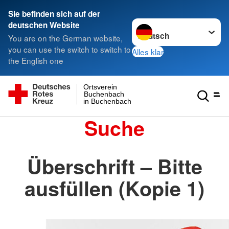
Sie befinden sich auf der
Sprache wechseln zu
deutschen Website
You are on the German website,
you can use the switch to switch to
Alles klar
the English one
Ortsverein
Buchenbach
in Buchenbach
Suche
Überschrift – Bitte
ausfüllen (Kopie 1)