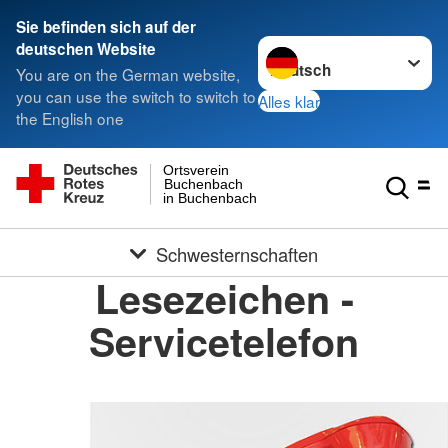
Sie befinden sich auf der
Sprache wechseln zu
deutschen Website
You are on the German website,
you can use the switch to switch to
Alles klar
the English one
Ortsverein
Buchenbach
in Buchenbach
Schwesternschaften
Lesezeichen -
Servicetelefon