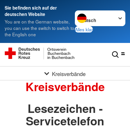
Sie befinden sich auf der
Sprache wechseln zu
deutschen Website
You are on the German website,
you can use the switch to switch to
Alles klar
the English one
Ortsverein
Buchenbach
in Buchenbach
Kreisverbände
Kreisverbände
Lesezeichen -
Servicetelefon