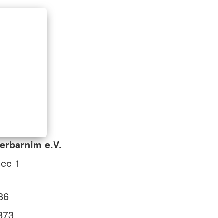
erbarnim e.V.
see 1
86
873