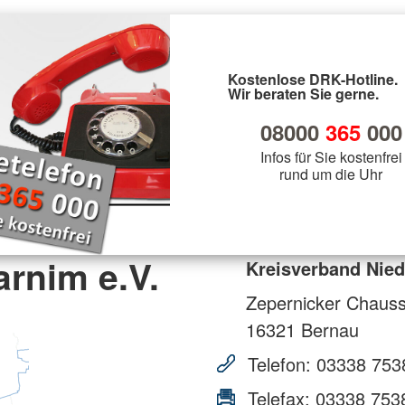
Kostenlose DRK-Hotline.
Wir beraten Sie gerne.
08000
365
000
Infos für Sie kostenfrei
rund um die Uhr
rnim e.V.
Kreisverband Nied
Zepernicker Chaus
16321
Bernau
Telefon:
03338 753
Telefax:
03338 753