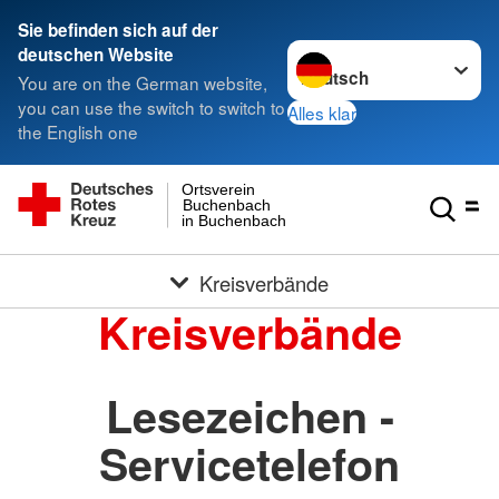
Sie befinden sich auf der
Sprache wechseln zu
deutschen Website
You are on the German website,
you can use the switch to switch to
Alles klar
the English one
Ortsverein
Buchenbach
in Buchenbach
Kreisverbände
Kreisverbände
Lesezeichen -
Servicetelefon