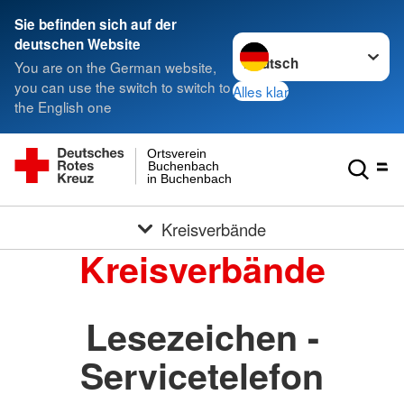
Sie befinden sich auf der
Sprache wechseln zu
deutschen Website
You are on the German website,
you can use the switch to switch to
Alles klar
the English one
Ortsverein
Buchenbach
in Buchenbach
Kreisverbände
Kreisverbände
Lesezeichen -
Servicetelefon