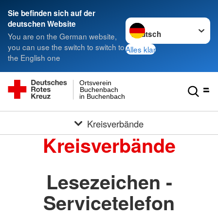
Sie befinden sich auf der
Sprache wechseln zu
deutschen Website
You are on the German website,
you can use the switch to switch to
Alles klar
the English one
Ortsverein
Buchenbach
in Buchenbach
Kreisverbände
Kreisverbände
Lesezeichen -
Servicetelefon