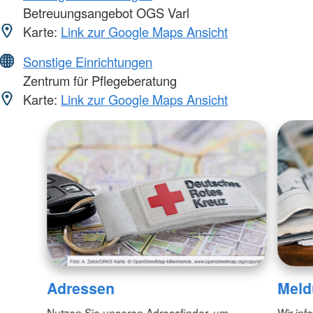
Betreuungsangebot OGS Varl
Karte:
Link zur Google Maps Ansicht
Sonstige Einrichtungen
Zentrum für Pflegeberatung
Karte:
Link zur Google Maps Ansicht
Adressen
Meld
Nutzen Sie unseren Adressfinder, um
Wir inf